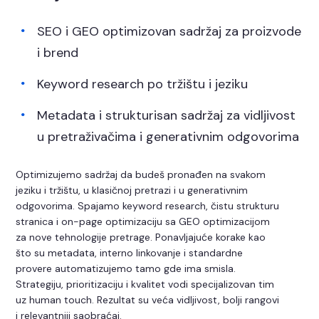
SEO i GEO optimizovan sadržaj za proizvode
i brend
Keyword research po tržištu i jeziku
Metadata i strukturisan sadržaj za vidljivost
u pretraživačima i generativnim odgovorima
Optimizujemo sadržaj da budeš pronađen na svakom
jeziku i tržištu, u klasičnoj pretrazi i u generativnim
odgovorima. Spajamo keyword research, čistu strukturu
stranica i on-page optimizaciju sa GEO optimizacijom
za nove tehnologije pretrage. Ponavljajuće korake kao
što su metadata, interno linkovanje i standardne
provere automatizujemo tamo gde ima smisla.
Strategiju, prioritizaciju i kvalitet vodi specijalizovan tim
uz human touch. Rezultat su veća vidljivost, bolji rangovi
i relevantniji saobraćaj.