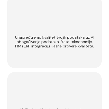
Product Data
Management
Unapređujemo kvalitet tvojih podataka uz AI
obogaćivanje podataka, čiste taksonomije,
PIM i ERP integraciju i jasne provere kvaliteta.
Customer
Experience