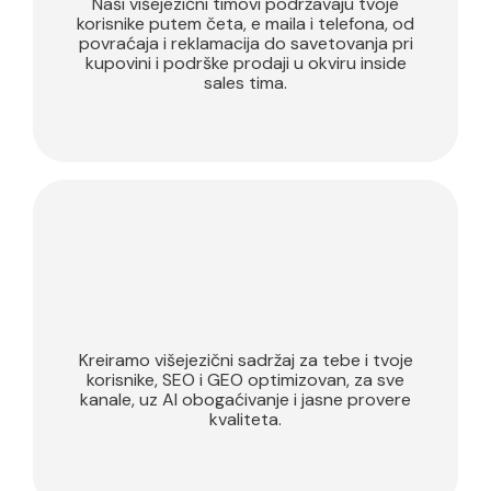
Naši višejezični timovi podržavaju tvoje
korisnike putem četa, e maila i telefona, od
povraćaja i reklamacija do savetovanja pri
kupovini i podrške prodaji u okviru inside
sales tima.
Kreiranje
sadržaja
Kreiramo višejezični sadržaj za tebe i tvoje
korisnike, SEO i GEO optimizovan, za sve
kanale, uz AI obogaćivanje i jasne provere
kvaliteta.