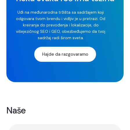
Uđi na međunarodna tržišta sa sadržajem koji
odgovara tvom brendu i vidljiv je u pretrazi. Od
kreiranja do prevođenja i lokalizacije, do
višejezičnog SEO i GEO, obezbeđujemo da tvoj
sadržaj radi širom sveta.
Hajde da razgovaramo
Naše
usluge