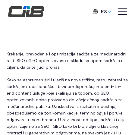
RS
Kreiranje sadržaja
Kreiranje, prevođenje i optimizacija sadržaja za međunarodni
rast. SEO i GEO optimizovano u skladu sa tipom sadržaja i
ciljem, da bi te ljudi pronašli.
Kako se asortiman širi i ulaziš na nova tržišta, rastu zahtevi za
sadržajem, doslednošću i brzinom. Isporučujemo end-to-
end content usluge koje skaliraju sa tobom, od SEO
optimizovanih opisa proizvoda do višejezičnog sadržaja za
međunarodnu publiku. Uz iskustvo iz različitih industrija,
obezbeđujemo da ton komunikacije, terminologija i poruke
odgovaraju tvom brendu. U zavisnosti od tipa sadržaja i cilja,
optimizujemo za SEO i GEO kako bi bio vidljiv u klasičnoj
pretrazi i u generativnim odgovorima, na svakom jeziku i u