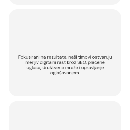
Digitalni
marketing
Fokusirani na rezultate, naši timovi ostvaruju
merljiv digitalni rast kroz SEO, plaćene
oglase, društvene mreže i upravljanje
oglašavanjem.
Remote