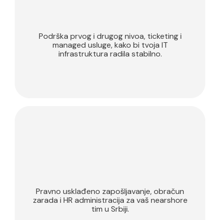
IT podrška
Podrška prvog i drugog nivoa, ticketing i
managed usluge, kako bi tvoja IT
infrastruktura radila stabilno.
Nearshore
zapošljavanje
Pravno usklađeno zapošljavanje, obračun
zarada i HR administracija za vaš nearshore
tim u Srbiji.