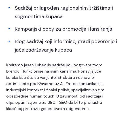
Sadržaj prilagođen regionalnim tržištima i
segmentima kupaca
Kampanjski copy za promocije i lansiranja
Blog sadržaj koji informiše, gradi poverenje i
jača zadržavanje kupaca
Kreiramo jasan i ubedljiv sadržaj koji odgovara tvom
brendu i funkcioniše na svim kanalima. Ponavljajuće
korake kao što su varijante, struktura i osnovne
optimizacije podržavamo uz AI. Za ton komunikacije,
industrijski kontekst i finalni polish, specijalizovan tim
obezbeđuje human touch. U zavisnosti od sadržaja i
cilja, optimizujemo za SEO i GEO da bi te pronašli u
klasičnoj pretrazi i generativnim odgovorima.