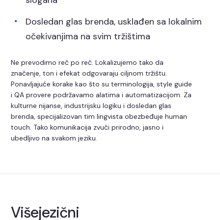
slogana
Dosledan glas brenda, usklađen sa lokalnim
očekivanjima na svim tržištima
Ne prevodimo reč po reč. Lokalizujemo tako da
značenje, ton i efekat odgovaraju ciljnom tržištu.
Ponavljajuće korake kao što su terminologija, style guide
i QA provere podržavamo alatima i automatizacijom. Za
kulturne nijanse, industrijsku logiku i dosledan glas
brenda, specijalizovan tim lingvista obezbeđuje human
touch. Tako komunikacija zvuči prirodno, jasno i
ubedljivo na svakom jeziku.
Višejezični
SEO i GEO