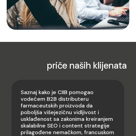
Uspešne
priče naših klijenata
Saznaj kako je CIIB pomogao
vodećem B2B distributeru
farmaceutskih proizvoda da
poboljša višejezičnu
vidljivost i
usklađenost sa zakonima kreiranjem
skalabilne SEO i content strategije
prilagođene nemačkom, francuskom